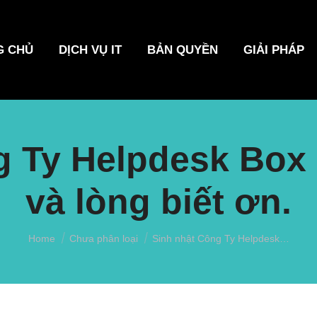
G CHỦ
DỊCH VỤ IT
BẢN QUYỀN
GIẢI PHÁP
g Ty Helpdesk Box 
và lòng biết ơn.
You are here:
Home
Chưa phân loại
Sinh nhật Công Ty Helpdesk…