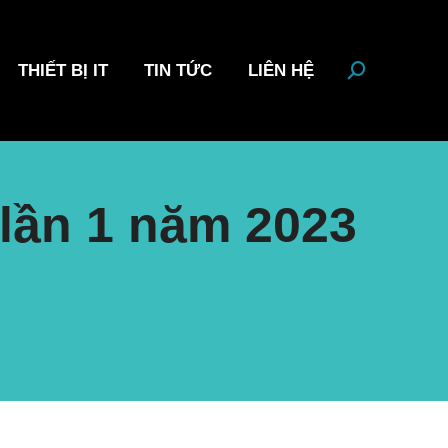
THIẾT BỊ IT
TIN TỨC
LIÊN HỆ
Search:
lần 1 năm 2023