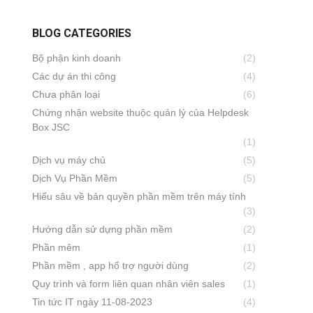
BLOG CATEGORIES
Bộ phận kinh doanh
(2)
Các dự án thi công
(4)
Chưa phân loại
(6)
Chứng nhận website thuộc quản lý của Helpdesk
Box JSC
(1)
Dịch vụ máy chủ
(5)
Dịch Vụ Phần Mềm
(5)
Hiểu sâu về bản quyền phần mềm trên máy tính
(3)
Hướng dẫn sử dựng phần mềm
(2)
Phần mêm
(1)
Phần mềm , app hổ trợ người dùng
(2)
Quy trình và form liên quan nhân viên sales
(1)
Tin tức IT ngày 11-08-2023
(4)