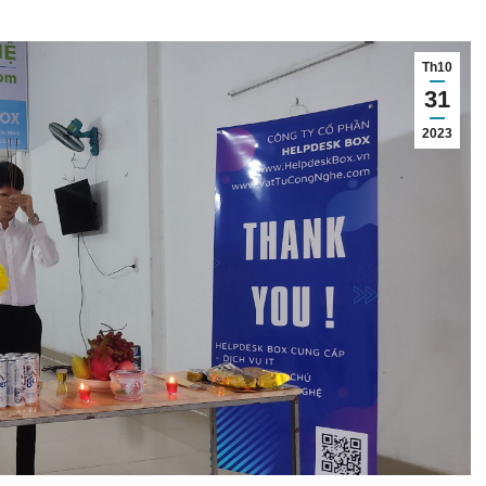
Th10
31
2023