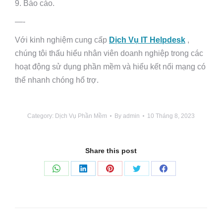
9. Báo cáo.
—-
Với kinh nghiệm cung cấp
Dịch Vụ IT Helpdesk
,
chúng tôi thấu hiểu nhân viên doanh nghiệp trong các
hoạt động sử dụng phần mềm và hiểu kết nối mạng có
thể nhanh chóng hổ trợ.
Category:
Dịch Vụ Phần Mềm
By
admin
10 Tháng 8, 2023
Share this post
Share
Share
Share
Share
Share
on
on
on
on
on
WhatsApp
LinkedIn
Pinterest
Twitter
Facebook
Post