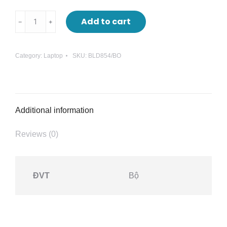
BỘ
Add to cart
LƯU
ĐIỆN
Category:
Laptop
SKU:
BLD854/BO
UPS
AR610
1000VA-
800W
Additional information
quantity
Reviews (0)
ĐVT
Bộ